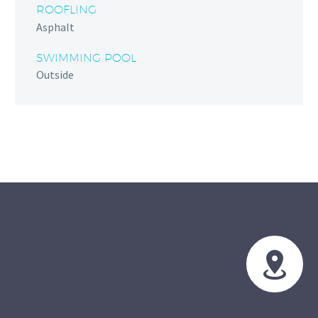
ROOFLING
Asphalt
SWIMMING POOL
Outside

